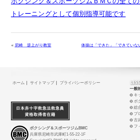
ボクシング＆スポーツジムＢＭＣの全て
トレーニングとして個別指導可能です
«
尼崎 逆上がり教室
体操は「できた」「できていな
ホーム
|
サイトマップ
|
プライバシーポリシー
一般
キ
ボ
総
プ
古
フ
ボクシング＆スポーツジムBMC
兵庫県尼崎市武庫町1-55-22-1F