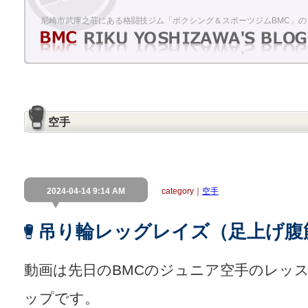
尼崎市武庫之荘にある格闘技ジム「ボクシング＆スポーツジムBMC」の
空手
2024-04-14 9:14 AM
category｜
空手
吊り輪レッグレイズ（足上げ腹
動画は先日のBMCのジュニア空手のレッ
ップです。