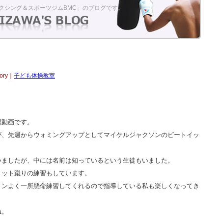
クシング＆スポーツジムBMC」のブログです。
gory｜
子ども体操教室
習動画です。
が、先週からウォミングアップとしてマイケルジャクソンのビートイッ
いましたが、中には名前は知っているという生徒もいました。
ミット蹴りの練習もしています。
ョンよく一所懸命練習してくれるので指導している私も楽しくなってき
ね。