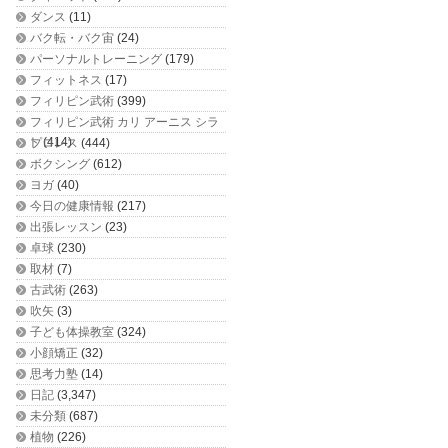
ダンス
(11)
バク転・バク宙
(24)
パーソナルトレーニング
(179)
フィットネス
(17)
フィリピン武術
(399)
フィリピン武術 カリ アーニス シラ
ット
(414)
プロレス
(444)
ボクシング
(612)
ヨガ
(40)
今日の健康情報
(217)
出張レッスン
(23)
卓球
(230)
取材
(7)
古武術
(263)
吹矢
(3)
子ども体操教室
(324)
小顔矯正
(32)
思考力塾
(14)
日記
(3,347)
未分類
(687)
植物
(226)