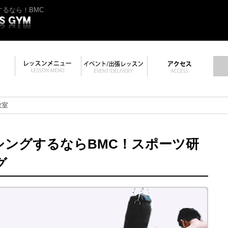
るなら！BMC
教室
シングするならBMC！スポーツ研
グ