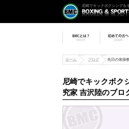
尼崎でキックボクシングをす
ホーム
ブログ
先日の体操
尼崎でキックボク
究家 吉沢陸のブロ