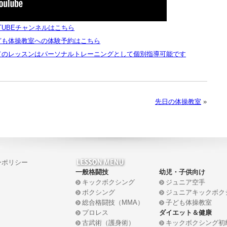
TUBEチャンネルはこちら
ども体操教室への体験予約はこちら
てのレッスンはパーソナルトレーニングとして個別指導可能です
先日の体操教室
»
ーポリシー
一般格闘技
幼児・子供向け
キックボクシング
ジュニア空手
ボクシング
ジュニアキックボク
総合格闘技（MMA）
子ども体操教室
プロレス
ダイエット＆健康
古武術（護身術）
キックボクシング初