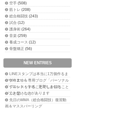
空手
(508)
筋トレ
(208)
総合格闘技
(243)
試合
(12)
護身術
(264)
音楽
(259)
養成コース
(12)
骨盤矯正
(56)
NEW ENTRIES
LINEスタンプは本当に1万個作るま
でやめません
ダイエット専用ブログ「パーソナル
ダイエット・ラボ」更新しました
プロレスをすることでしか得ること
ができないものがあります
ふと思うこと
先日のMMA（総合格闘技）復習動
画＆マススバーリング