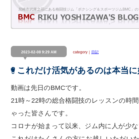
尼崎市武庫之荘にある格闘技ジム「ボクシング＆スポーツジムBMC」の
2023-02-08 9:29 AM
category｜
日記
これだけ活気があるのは本当に
動画は先日のBMCです。
21時～22時の総合格闘技のレッスンの時
ゃった皆さんです。
コロナが始まって以来、ジム内に人が少な
これだけたくさんの方にお越しいただい