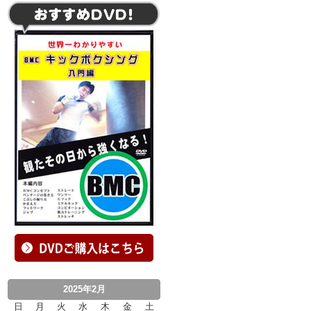
2025年2月
日
月
火
水
木
金
土