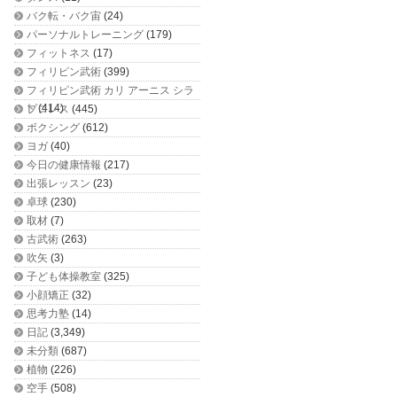
バク転・バク宙
(24)
パーソナルトレーニング
(179)
フィットネス
(17)
フィリピン武術
(399)
フィリピン武術 カリ アーニス シラ
ット
(414)
プロレス
(445)
ボクシング
(612)
ヨガ
(40)
今日の健康情報
(217)
出張レッスン
(23)
卓球
(230)
取材
(7)
古武術
(263)
吹矢
(3)
子ども体操教室
(325)
小顔矯正
(32)
思考力塾
(14)
日記
(3,349)
未分類
(687)
植物
(226)
空手
(508)