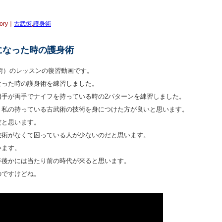
gory｜
古武術
,
護身術
になった時の護身術
術）のレッスンの復習動画です。
なった時の護身術を練習しました。
相手が両手でナイフを持っている時の2パターンを練習しました。
、私の持っている古武術の技術を身につけた方が良いと思います。
だと思います。
技術がなくて困っている人が少ないのだと思います。
います。
年後かには当たり前の時代が来ると思います。
のですけどね。