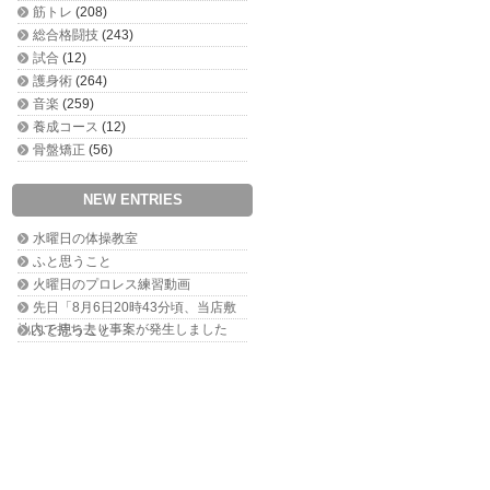
筋トレ
(208)
総合格闘技
(243)
試合
(12)
護身術
(264)
音楽
(259)
養成コース
(12)
骨盤矯正
(56)
NEW ENTRIES
水曜日の体操教室
ふと思うこと
火曜日のプロレス練習動画
先日「8月6日20時43分頃、当店敷
地内で持ち去り事案が発生しました
ふと思うこと