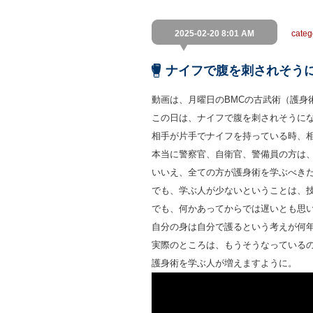
2025-02-20 8:01 AM
cate
ナイフで腹を刺されそう
動画は、月曜日のBMCの古武術（護身
この日は、ナイフで腹を刺されそうに
相手が片手でナイフを持っている時、
本当に警察官、自衛官、警備員の方は
いいえ、全ての方が護身術を学ぶべき
でも、学ぶ人が少ないということは、
でも、何かあってからでは遅いとも思
自分の身は自分で護るという考えが何
実際のところは、もうそうなっている
護身術を学ぶ人が増えますように。