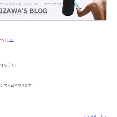
クシング＆スポーツジムBMC」のブログです。
gory｜
日記
できなくて」
だけでも必ずやります。
ふと思うこと
»