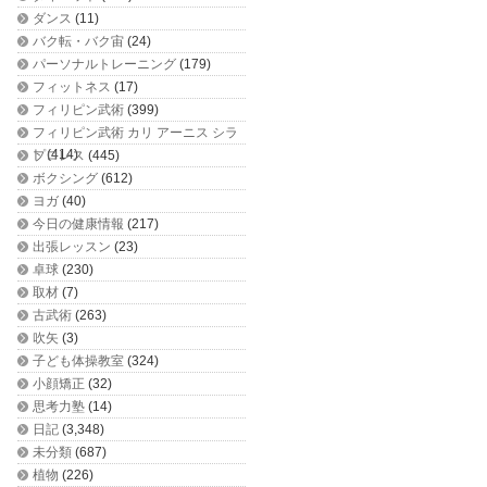
ダンス
(11)
バク転・バク宙
(24)
パーソナルトレーニング
(179)
フィットネス
(17)
フィリピン武術
(399)
フィリピン武術 カリ アーニス シラ
ット
(414)
プロレス
(445)
ボクシング
(612)
ヨガ
(40)
今日の健康情報
(217)
出張レッスン
(23)
卓球
(230)
取材
(7)
古武術
(263)
吹矢
(3)
子ども体操教室
(324)
小顔矯正
(32)
思考力塾
(14)
日記
(3,348)
未分類
(687)
植物
(226)