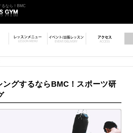
るなら！BMC
と
シングするならBMC！スポーツ研
グ