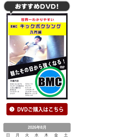
2026年8月
日
月
火
水
木
金
土