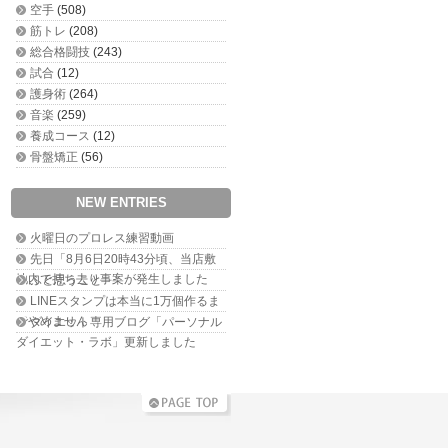
空手
(508)
筋トレ
(208)
総合格闘技
(243)
試合
(12)
護身術
(264)
音楽
(259)
養成コース
(12)
骨盤矯正
(56)
NEW ENTRIES
火曜日のプロレス練習動画
先日「8月6日20時43分頃、当店敷
地内で持ち去り事案が発生しました
ふと思うこと
LINEスタンプは本当に1万個作るま
でやめません
ダイエット専用ブログ「パーソナル
ダイエット・ラボ」更新しました